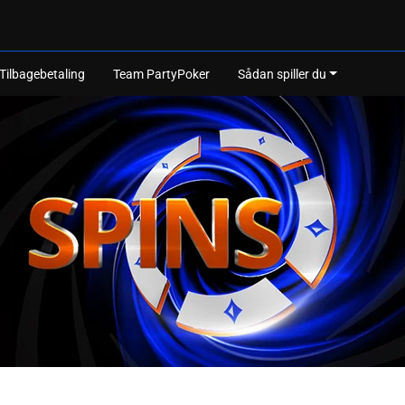
Tilbagebetaling
Team PartyPoker
Sådan spiller du