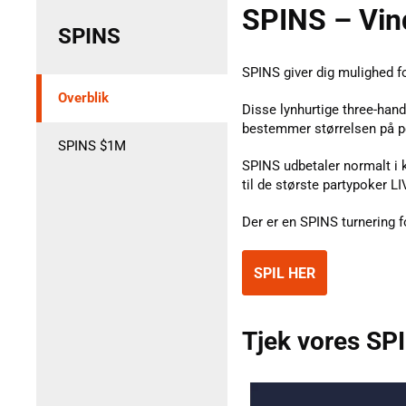
SPINS – Vind
SPINS
SPINS giver dig mulighed fo
Overblik
Disse lynhurtige three-hand
bestemmer størrelsen på pe
SPINS $1M
SPINS udbetaler normalt i 
til de største partypoker LI
Der er en SPINS turnering 
SPIL HER
Tjek vores SP