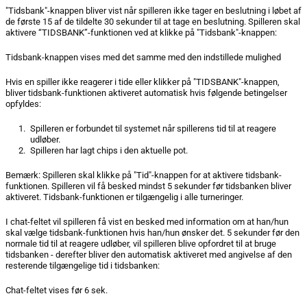
"Tidsbank"-knappen bliver vist når spilleren ikke tager en beslutning i løbet af
de første 15 af de tildelte 30 sekunder til at tage en beslutning. Spilleren skal
aktivere “TIDSBANK”-funktionen ved at klikke på "Tidsbank"-knappen:
Tidsbank-knappen vises med det samme med den indstillede mulighed
Hvis en spiller ikke reagerer i tide eller klikker på "TIDSBANK"-knappen,
bliver tidsbank-funktionen aktiveret automatisk hvis følgende betingelser
opfyldes:
Spilleren er forbundet til systemet når spillerens tid til at reagere
udløber.
Spilleren har lagt chips i den aktuelle pot.
Bemærk: Spilleren skal klikke på "Tid"-knappen for at aktivere tidsbank-
funktionen. Spilleren vil få besked mindst 5 sekunder før tidsbanken bliver
aktiveret. Tidsbank-funktionen er tilgængelig i alle turneringer.
I chat-feltet vil spilleren få vist en besked med information om at han/hun
skal vælge tidsbank-funktionen hvis han/hun ønsker det. 5 sekunder før den
normale tid til at reagere udløber, vil spilleren blive opfordret til at bruge
tidsbanken - derefter bliver den automatisk aktiveret med angivelse af den
resterende tilgængelige tid i tidsbanken:
Chat-feltet vises før 6 sek.