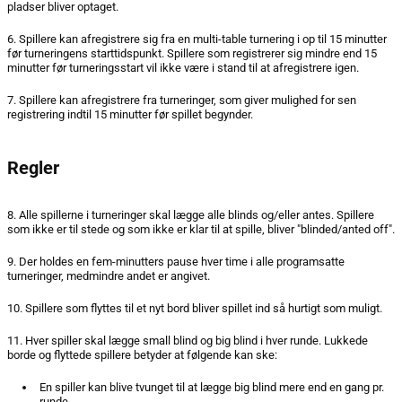
pladser bliver optaget.
6. Spillere kan afregistrere sig fra en multi-table turnering i op til 15 minutter
før turneringens starttidspunkt. Spillere som registrerer sig mindre end 15
minutter før turneringsstart vil ikke være i stand til at afregistrere igen.
7. Spillere kan afregistrere fra turneringer, som giver mulighed for sen
registrering indtil 15 minutter før spillet begynder.
Regler
8. Alle spillerne i turneringer skal lægge alle blinds og/eller antes. Spillere
som ikke er til stede og som ikke er klar til at spille, bliver "blinded/anted off".
9. Der holdes en fem-minutters pause hver time i alle programsatte
turneringer, medmindre andet er angivet.
10. Spillere som flyttes til et nyt bord bliver spillet ind så hurtigt som muligt.
11. Hver spiller skal lægge small blind og big blind i hver runde. Lukkede
borde og flyttede spillere betyder at følgende kan ske:
En spiller kan blive tvunget til at lægge big blind mere end en gang pr.
runde