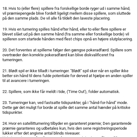
18. Hvis to (eller flere) spillere fra forskellige borde ryger ud i samme hånd,
vil præmiepengede blive fordelt ligeligt mellem disse spillere, som sluttede
på den samme plads. De vil alle få tildelt den laveste placering.
19. Hvis en turnering spilles hånd efter hånd, eller to eller flere spillere er
blevet slået ud på den samme hånd (fra samme eller forskellige borde) vil
spilleren som startede hånden med flest chips opnå en højere slutplacering.
20. Det forventes at spillerne følger den gængse pokeradfærd. Spillere som
overtræder den korrekte pokeradfærd kan blive diskvalificeret fra
turneringen.
21. Blødt spil er ikke tilladt i turneringer. "Blødt" spil sker når en spiller ikke
better sin hånd til dens fulde potentiale for derved at hjælpe en anden spiller
til at avancere i turneringen.
22. Spillere, som ikke får meldt i tide, ('Time Out'), folder automatisk.
23. Turneringer kan, ved fastsatte tidspunkter, gå i "hånd-for-hånd" mode.
Dette gør det muligt for borde at spille det samme antal hænder på kritiske
tidspunkter.
24. Hvor en satellitturnering tilbyder en garanteret præmie; Den garanterede
præmie garanteres og udbetales kun, hvis den sene registreringsperiode
lukker efter det angivne antal blinds niveauer.